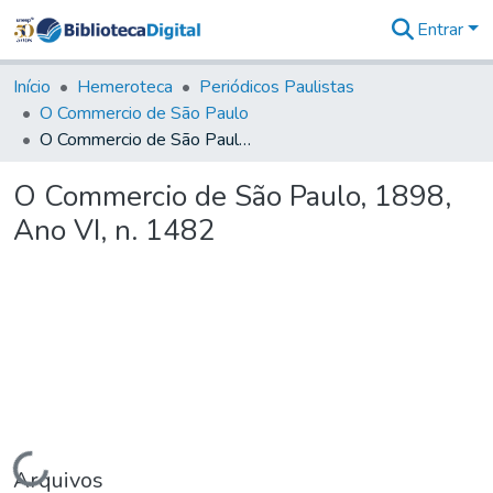
Entrar
Comunidades
&
Início
Hemeroteca
Periódicos Paulistas
Coleções
O Commercio de São Paulo
Tudo na
O Commercio de São Paulo, 1898, Ano VI, n. 1482
Biblioteca
Digital
O Commercio de São Paulo, 1898,
Estatísticas
Ano VI, n. 1482
Carregando...
Arquivos