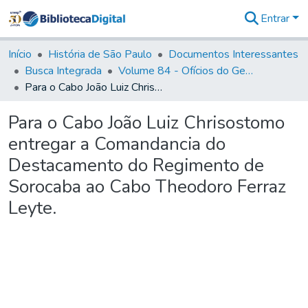
Entrar
Comunidades
&
Início
História de São Paulo
Documentos Interessantes
Coleções
Busca Integrada
Volume 84 - Ofícios do General Martins Lopes de Saldanha (Governador da Capitania): 1782- 1786
Tudo na
Para o Cabo João Luiz Chrisostomo entregar a Comandancia do Destacamento do Regimento de Sorocaba ao Cabo Theodoro Ferraz Leyte.
Biblioteca
Digital
Para o Cabo João Luiz Chrisostomo
Estatísticas
entregar a Comandancia do
Destacamento do Regimento de
Sorocaba ao Cabo Theodoro Ferraz
Leyte.