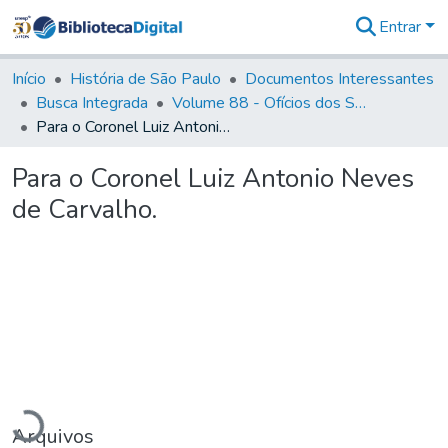
Entrar
Comunidades
&
Início
História de São Paulo
Documentos Interessantes
Coleções
Busca Integrada
Volume 88 - Ofícios dos Senhores Governadores Interinos da Capitania de São Paulo (1817- 1819)
Tudo na
Para o Coronel Luiz Antonio Neves de Carvalho.
Biblioteca
Digital
Para o Coronel Luiz Antonio Neves
Estatísticas
de Carvalho.
rregando...
Arquivos