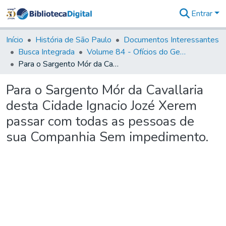
Entrar
Comunidades
&
Início
História de São Paulo
Documentos Interessantes
Coleções
Busca Integrada
Volume 84 - Ofícios do General Martins Lopes de Saldanha (Governador da Capitania): 1782- 1786
Tudo na
Para o Sargento Mór da Cavallaria desta Cidade Ignacio Jozé Xerem passar com todas as pessoas de sua Companhia Sem impedimento.
Biblioteca
Digital
Para o Sargento Mór da Cavallaria
Estatísticas
desta Cidade Ignacio Jozé Xerem
passar com todas as pessoas de
sua Companhia Sem impedimento.