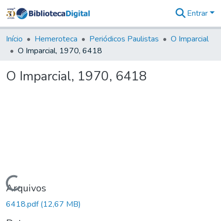
Entrar
Comunidades
&
Início
Hemeroteca
Periódicos Paulistas
O Imparcial
Coleções
O Imparcial, 1970, 6418
Tudo na
Biblioteca
O Imparcial, 1970, 6418
Digital
Estatísticas
Carregando...
Arquivos
6418.pdf
(12,67 MB)