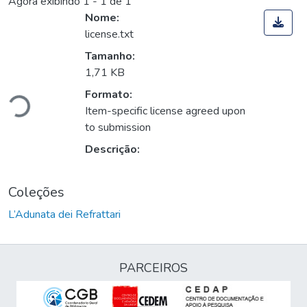
Agora exibindo
1 - 1 de 1
Nome:
license.txt
Tamanho:
gando...
1,71 KB
Formato:
Item-specific license agreed upon
to submission
Descrição:
Coleções
L’Adunata dei Refrattari
PARCEIROS