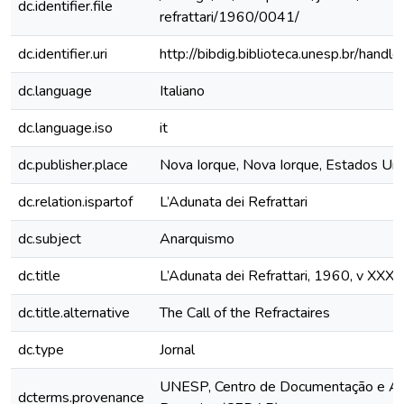
dc.identifier.file
refrattari/1960/0041/
dc.identifier.uri
http://bibdig.biblioteca.unesp.br/hand
dc.language
Italiano
dc.language.iso
it
dc.publisher.place
Nova Iorque, Nova Iorque, Estados Un
dc.relation.ispartof
L’Adunata dei Refrattari
dc.subject
Anarquismo
dc.title
L’Adunata dei Refrattari, 1960, v XXXI
dc.title.alternative
The Call of the Refractaires
dc.type
Jornal
UNESP, Centro de Documentação e Ap
dcterms.provenance