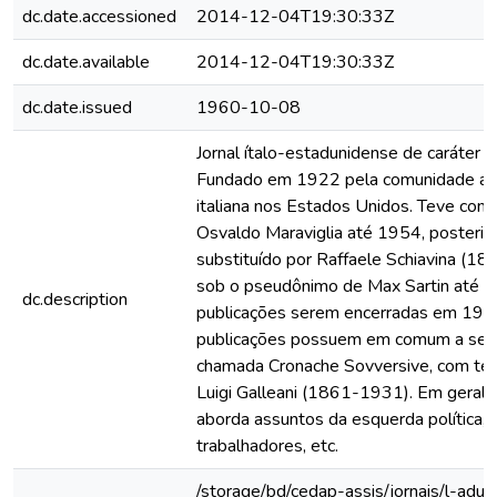
dc.date.accessioned
2014-12-04T19:30:33Z
dc.date.available
2014-12-04T19:30:33Z
dc.date.issued
1960-10-08
Jornal ítalo-estadunidense de caráter a
Fundado em 1922 pela comunidade an
italiana nos Estados Unidos. Teve como
Osvaldo Maraviglia até 1954, posteri
substituído por Raffaele Schiavina (1
sob o pseudônimo de Max Sartin até a
dc.description
publicações serem encerradas em 197
publicações possuem em comum a seç
chamada Cronache Sovversive, com te
Luigi Galleani (1861-1931). Em geral, 
aborda assuntos da esquerda política, 
trabalhadores, etc.
/storage/bd/cedap-assis/jornais/l-adun