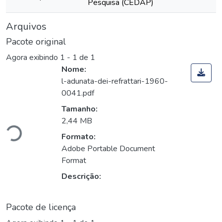
Pesquisa (CEDAP)
Arquivos
Pacote original
Agora exibindo
1 - 1 de 1
Nome:
l-adunata-dei-refrattari-1960-
0041.pdf
gando...
Tamanho:
2,44 MB
Formato:
Adobe Portable Document
Format
Descrição:
Pacote de licença