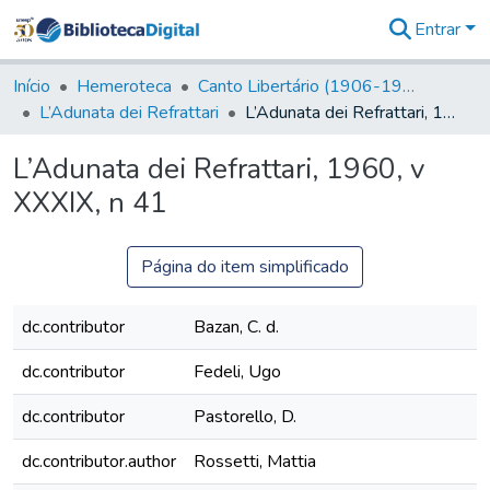
Entrar
Comunidades
&
Início
Hemeroteca
Canto Libertário (1906-1995)
Coleções
L’Adunata dei Refrattari
L’Adunata dei Refrattari, 1960, v XXXIX, n 41
Tudo na
Biblioteca
L’Adunata dei Refrattari, 1960, v
Digital
XXXIX, n 41
Estatísticas
Página do item simplificado
dc.contributor
Bazan, C. d.
dc.contributor
Fedeli, Ugo
dc.contributor
Pastorello, D.
dc.contributor.author
Rossetti, Mattia