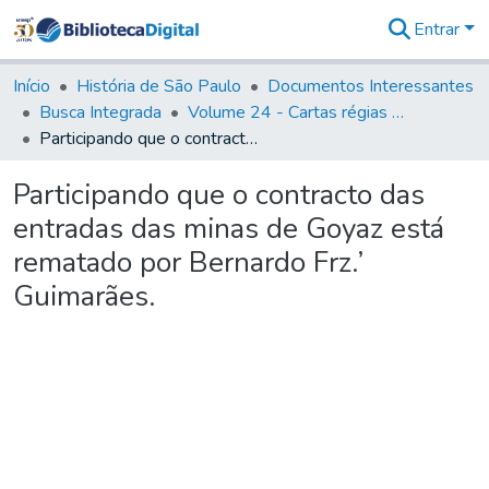
Entrar
Comunidades
&
Início
História de São Paulo
Documentos Interessantes
Coleções
Busca Integrada
Volume 24 - Cartas régias e provisões (1730- 1738)
Tudo na
Participando que o contracto das entradas das minas de Goyaz está rematado por Bernardo Frz.’ Guimarães.
Biblioteca
Digital
Participando que o contracto das
Estatísticas
entradas das minas de Goyaz está
rematado por Bernardo Frz.’
Guimarães.