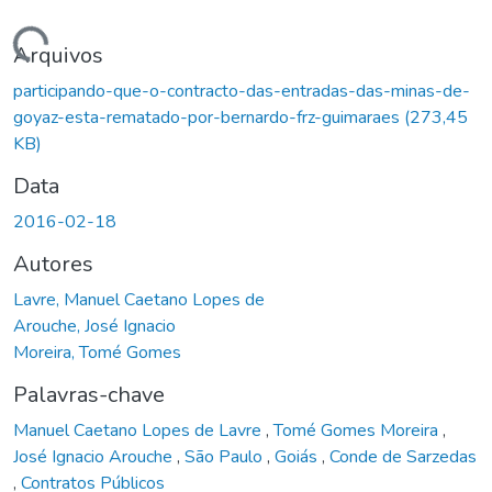
Carregando...
Arquivos
participando-que-o-contracto-das-entradas-das-minas-de-
goyaz-esta-rematado-por-bernardo-frz-guimaraes
(273,45
KB)
Data
2016-02-18
Autores
Lavre, Manuel Caetano Lopes de
Arouche, José Ignacio
Moreira, Tomé Gomes
Palavras-chave
Manuel Caetano Lopes de Lavre
,
Tomé Gomes Moreira
,
José Ignacio Arouche
,
São Paulo
,
Goiás
,
Conde de Sarzedas
,
Contratos Públicos