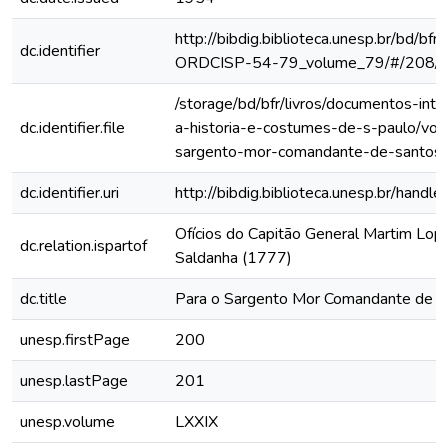
http://bibdig.biblioteca.unesp.br/bd/bf
dc.identifier
ORDCISP-54-79_volume_79/#/208/
/storage/bd/bfr/livros/documentos-int
dc.identifier.file
a-historia-e-costumes-de-s-paulo/vol-
sargento-mor-comandante-de-santos
dc.identifier.uri
http://bibdig.biblioteca.unesp.br/hand
Ofícios do Capitão General Martim Lo
dc.relation.ispartof
Saldanha (1777)
dc.title
Para o Sargento Mor Comandante de S
unesp.firstPage
200
unesp.lastPage
201
unesp.volume
LXXIX