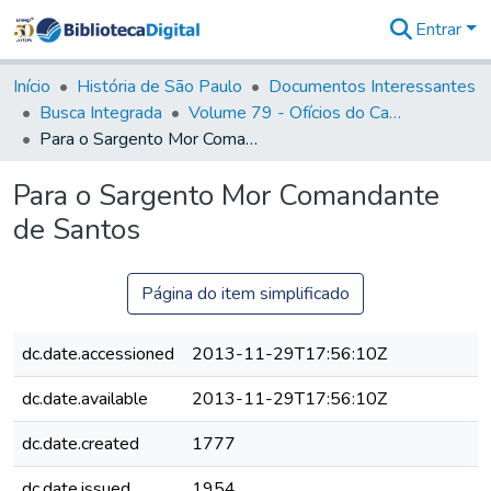
Entrar
Comunidades
&
Início
História de São Paulo
Documentos Interessantes
Coleções
Busca Integrada
Volume 79 - Ofícios do Capitão General Martim Lopes Lobo de Saldanha (1777)
Tudo na
Para o Sargento Mor Comandante de Santos
Biblioteca
Digital
Para o Sargento Mor Comandante
Estatísticas
de Santos
Página do item simplificado
dc.date.accessioned
2013-11-29T17:56:10Z
dc.date.available
2013-11-29T17:56:10Z
dc.date.created
1777
dc.date.issued
1954