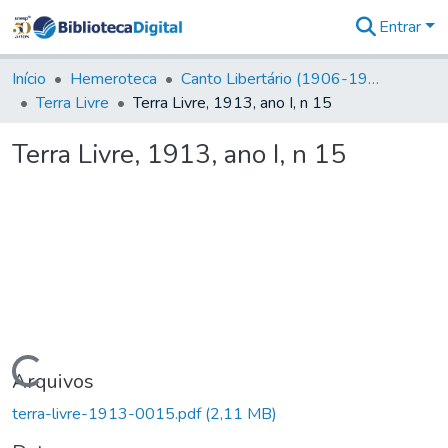
Entrar
Comunidades
&
Início
Hemeroteca
Canto Libertário (1906-1995)
Coleções
Terra Livre
Terra Livre, 1913, ano I, n 15
Tudo na
Biblioteca
Terra Livre, 1913, ano I, n 15
Digital
Estatísticas
Carregando...
Arquivos
terra-livre-1913-0015.pdf
(2,11 MB)