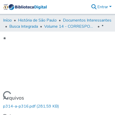
Entrar
Comunidades
&
Início
História de São Paulo
Documentos Interessantes
Coleções
Busca Integrada
Volume 14 - CORRESPONDENCIAS DIVERSAS
*
Tudo na
Biblioteca
*
Digital
Estatísticas
Carregando...
Arquivos
p314-a-p316.pdf
(281,59 KB)