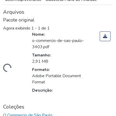
Arquivos
Pacote original
Agora exibindo
1 - 1 de 1
Nome:
o-commercio-de-sao-paulo-
3403.pdf
Tamanho:
2,91 MB
egando...
Formato:
Adobe Portable Document
Format
Descrição:
Coleções
O Commercio de São Paulo