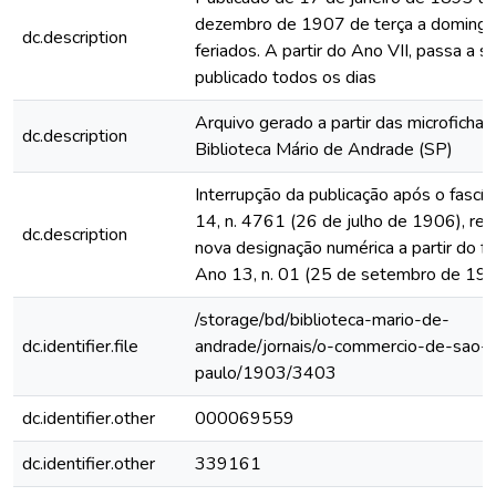
dezembro de 1907 de terça a domingo
dc.description
feriados. A partir do Ano VII, passa a s
publicado todos os dias
Arquivo gerado a partir das microfichas
dc.description
Biblioteca Mário de Andrade (SP)
Interrupção da publicação após o fascí
14, n. 4761 (26 de julho de 1906), rein
dc.description
nova designação numérica a partir do fa
Ano 13, n. 01 (25 de setembro de 19
/storage/bd/biblioteca-mario-de-
dc.identifier.file
andrade/jornais/o-commercio-de-sao-
paulo/1903/3403
dc.identifier.other
000069559
dc.identifier.other
339161