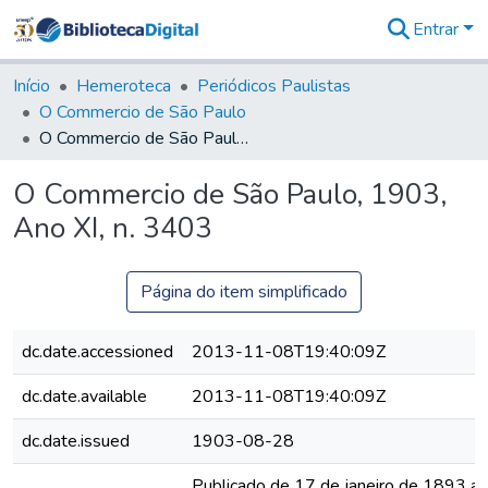
Entrar
Comunidades
&
Início
Hemeroteca
Periódicos Paulistas
Coleções
O Commercio de São Paulo
Tudo na
O Commercio de São Paulo, 1903, Ano XI, n. 3403
Biblioteca
Digital
O Commercio de São Paulo, 1903,
Estatísticas
Ano XI, n. 3403
Página do item simplificado
dc.date.accessioned
2013-11-08T19:40:09Z
dc.date.available
2013-11-08T19:40:09Z
dc.date.issued
1903-08-28
Publicado de 17 de janeiro de 1893 a