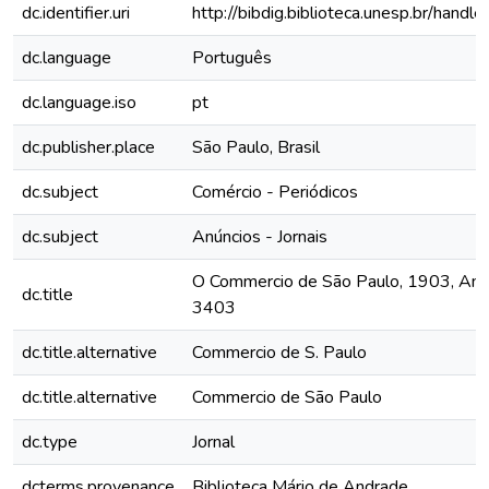
dc.identifier.uri
http://bibdig.biblioteca.unesp.br/hand
dc.language
Português
dc.language.iso
pt
dc.publisher.place
São Paulo, Brasil
dc.subject
Comércio - Periódicos
dc.subject
Anúncios - Jornais
O Commercio de São Paulo, 1903, Ano 
dc.title
3403
dc.title.alternative
Commercio de S. Paulo
dc.title.alternative
Commercio de São Paulo
dc.type
Jornal
dcterms.provenance
Biblioteca Mário de Andrade