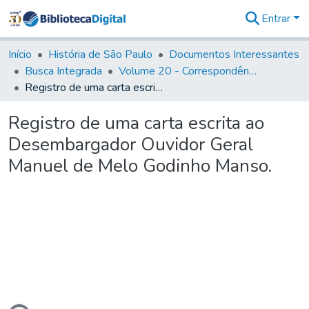
Entrar
Comunidades
&
Início
História de São Paulo
Documentos Interessantes
Coleções
Busca Integrada
Volume 20 - Correspondência interna do Governador Rodrigo Cezar de Menezes: 1721- 1728
Tudo na
Registro de uma carta escrita ao Desembargador Ouvidor Geral Manuel de Melo Godinho Manso.
Biblioteca
Digital
Registro de uma carta escrita ao
Estatísticas
Desembargador Ouvidor Geral
Manuel de Melo Godinho Manso.