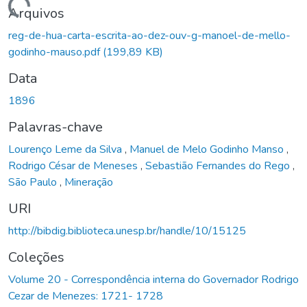
Carregando...
Arquivos
reg-de-hua-carta-escrita-ao-dez-ouv-g-manoel-de-mello-
godinho-mauso.pdf
(199,89 KB)
Data
1896
Palavras-chave
Lourenço Leme da Silva
,
Manuel de Melo Godinho Manso
,
Rodrigo César de Meneses
,
Sebastião Fernandes do Rego
,
São Paulo
,
Mineração
URI
http://bibdig.biblioteca.unesp.br/handle/10/15125
Coleções
Volume 20 - Correspondência interna do Governador Rodrigo
Cezar de Menezes: 1721- 1728