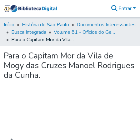
Entrar
Comunidades
&
Início
História de São Paulo
Documentos Interessantes
Coleções
Busca Integrada
Volume 81 - Ofícios do General Martim Lopes de Saldanha (Governador da Capitania)
Tudo na
Para o Capitam Mor da Vila de Mogy das Cruzes Manoel Rodrigues da Cunha.
Biblioteca
Digital
Para o Capitam Mor da Vila de
Estatísticas
Mogy das Cruzes Manoel Rodrigues
da Cunha.
Carregando...