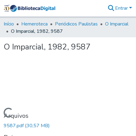
Entrar
Comunidades
&
Início
Hemeroteca
Periódicos Paulistas
O Imparcial
Coleções
O Imparcial, 1982, 9587
Tudo na
Biblioteca
O Imparcial, 1982, 9587
Digital
Estatísticas
Carregando...
Arquivos
9587.pdf
(30,57 MB)