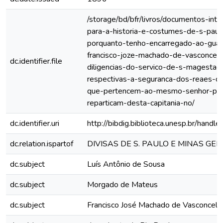
/storage/bd/bfr/livros/documentos-int
para-a-historia-e-costumes-de-s-paulo
porquanto-tenho-encarregado-ao-gua
francisco-joze-machado-de-vasconcell
dc.identifier.file
diligencias-do-servico-de-s-magestad
respectivas-a-seguranca-dos-reaes-dir
que-pertencem-ao-mesmo-senhor-pel
reparticam-desta-capitania-no/
dc.identifier.uri
http://bibdig.biblioteca.unesp.br/hand
dc.relation.ispartof
DIVISAS DE S. PAULO E MINAS GE
dc.subject
Luís Antônio de Sousa
dc.subject
Morgado de Mateus
dc.subject
Francisco José Machado de Vasconcelo