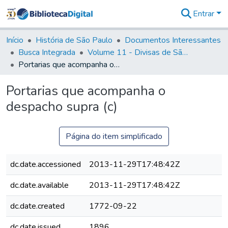
Entrar
Comunidades
&
Início
História de São Paulo
Documentos Interessantes
Coleções
Busca Integrada
Volume 11 - Divisas de São Paulo e Minas Gerais
Tudo na
Portarias que acompanha o despacho supra (c)
Biblioteca
Digital
Portarias que acompanha o
Estatísticas
despacho supra (c)
Página do item simplificado
dc.date.accessioned
2013-11-29T17:48:42Z
dc.date.available
2013-11-29T17:48:42Z
dc.date.created
1772-09-22
dc.date.issued
1896