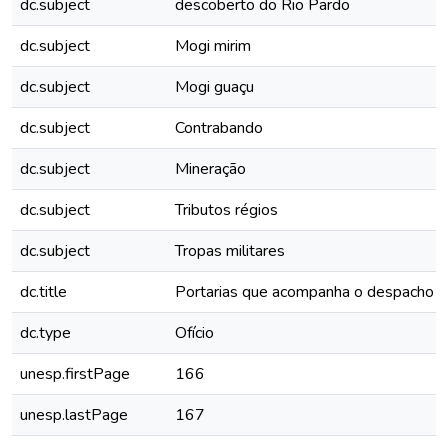
dc.subject
descoberto do Rio Pardo
dc.subject
Mogi mirim
dc.subject
Mogi guaçu
dc.subject
Contrabando
dc.subject
Mineração
dc.subject
Tributos régios
dc.subject
Tropas militares
dc.title
Portarias que acompanha o despacho su
dc.type
Ofício
unesp.firstPage
166
unesp.lastPage
167