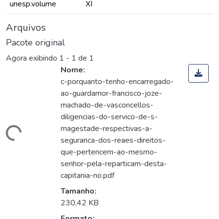
unesp.volume
XI
Arquivos
Pacote original
Agora exibindo
1 - 1 de 1
Nome:
c-porquanto-tenho-encarregado-
ao-guardamor-francisco-joze-
machado-de-vasconcellos-
diligencias-do-servico-de-s-
magestade-respectivas-a-
egando...
seguranca-dos-reaes-direitos-
que-pertencem-ao-mesmo-
senhor-pela-reparticam-desta-
capitania-no.pdf
Tamanho:
230,42 KB
Formato: