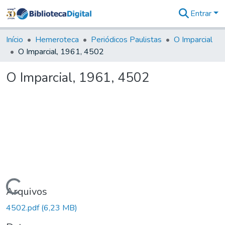
Entrar
Comunidades
&
Início
Hemeroteca
Periódicos Paulistas
O Imparcial
Coleções
O Imparcial, 1961, 4502
Tudo na
Biblioteca
O Imparcial, 1961, 4502
Digital
Estatísticas
Carregando...
Arquivos
4502.pdf
(6,23 MB)