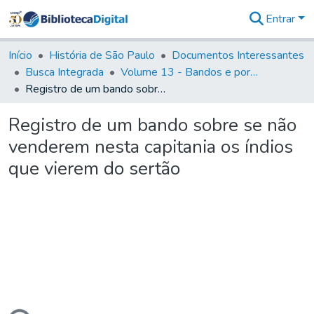
Entrar
Comunidades
&
Início
História de São Paulo
Documentos Interessantes
Coleções
Busca Integrada
Volume 13 - Bandos e portarias de Rodrigo Cesar de Menezes
Tudo na
Registro de um bando sobre se não venderem nesta capitania os índios que vierem do sertão
Biblioteca
Digital
Registro de um bando sobre se não
Estatísticas
venderem nesta capitania os índios
que vierem do sertão