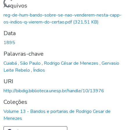
Carregando...
Arquivos
reg-de-hum-bando-sobre-se-nao-venderem-nesta-capp-
os-indios-q-vierem-do-certao.pdf
(321,51 KB)
Data
1895
Palavras-chave
Cuiabá
,
São Paulo
,
Rodrigo César de Menezes
,
Gervasio
Leite Rebelo
,
Índios
URI
http://bibdig.biblioteca.unesp.br/handle/10/13976
Coleções
Volume 13 - Bandos e portarias de Rodrigo Cesar de
Menezes