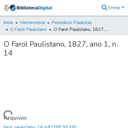
Entrar
Comunidades
&
Início
Hemeroteca
Periódicos Paulistas
Coleções
O Farol Paulistano
O Farol Paulistano, 1827, ano 1, n. 14
Tudo na
Biblioteca
O Farol Paulistano, 1827, ano 1, n.
Digital
14
Estatísticas
Carregando...
Arquivos
farol_paulistano_14.pdf
(288,98 KB)