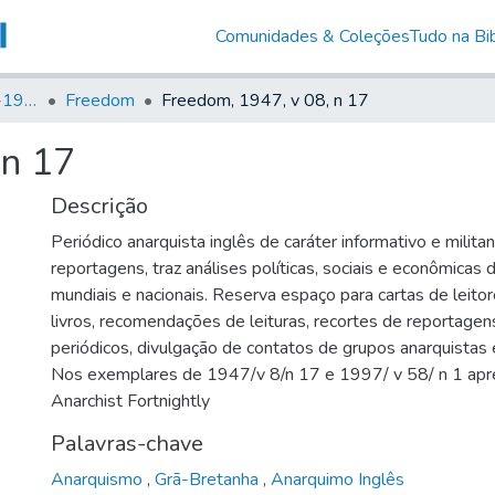
Comunidades & Coleções
Tudo na Bib
Canto Libertário (1906-1995)
Freedom
Freedom, 1947, v 08, n 17
 n 17
Descrição
Periódico anarquista inglês de caráter informativo e milita
reportagens, traz análises políticas, sociais e econômicas
mundiais e nacionais. Reserva espaço para cartas de leito
livros, recomendações de leituras, recortes de reportagen
periódicos, divulgação de contatos de grupos anarquistas 
Nos exemplares de 1947/v 8/n 17 e 1997/ v 58/ n 1 apre
Anarchist Fortnightly
Palavras-chave
Anarquismo
,
Grã-Bretanha
,
Anarquimo Inglês