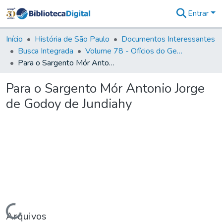
Entrar
Comunidades
&
Início
História de São Paulo
Documentos Interessantes
Coleções
Busca Integrada
Volume 78 - Ofícios do General Martim Lopes Lobo de Saldanha (1777)
Tudo na
Para o Sargento Mór Antonio Jorge de Godoy de Jundiahy
Biblioteca
Digital
Para o Sargento Mór Antonio Jorge
Estatísticas
de Godoy de Jundiahy
Carregando...
Arquivos