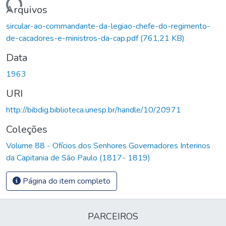
Carregando...
Arquivos
sircular-ao-commandante-da-legiao-chefe-do-regimento-
de-cacadores-e-ministros-da-cap.pdf
(761,21 KB)
Data
1963
URI
http://bibdig.biblioteca.unesp.br/handle/10/20971
Coleções
Volume 88 - Ofícios dos Senhores Governadores Interinos
da Capitania de São Paulo (1817- 1819)
Página do item completo
PARCEIROS