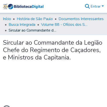
Entrar
Comunidades
&
Início
História de São Paulo
Documentos Interessantes
Coleções
Busca Integrada
Volume 88 - Ofícios dos Senhores Governadores Interinos da Capitania de São Paulo (1817- 1819)
Tudo na
Sircular ao Commandante da Legião Chefe do Regimento de Caçadores, e Ministros da Capitania.
Biblioteca
Digital
Sircular ao Commandante da Legião
Estatísticas
Chefe do Regimento de Caçadores,
e Ministros da Capitania.