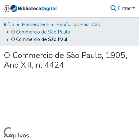
Entrar
Comunidades
&
Início
Hemeroteca
Periódicos Paulistas
Coleções
O Commercio de São Paulo
Tudo na
O Commercio de São Paulo, 1905, Ano XIII, n. 4424
Biblioteca
Digital
O Commercio de São Paulo, 1905,
Estatísticas
Ano XIII, n. 4424
Carregando...
Arquivos