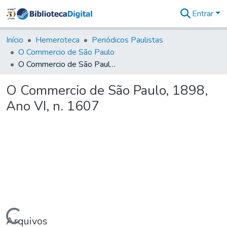
Entrar
Comunidades
&
Início
Hemeroteca
Periódicos Paulistas
Coleções
O Commercio de São Paulo
Tudo na
O Commercio de São Paulo, 1898, Ano VI, n. 1607
Biblioteca
Digital
O Commercio de São Paulo, 1898,
Estatísticas
Ano VI, n. 1607
Arquivos