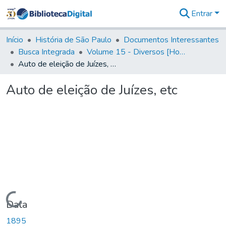
Entrar
Comunidades
&
Início
História de São Paulo
Documentos Interessantes
Coleções
Busca Integrada
Volume 15 - Diversos [Homenagens, termos e elevação de vila]
Tudo na
Auto de eleição de Juízes, etc
Biblioteca
Digital
Auto de eleição de Juízes, etc
Estatísticas
Carregando...
Data
1895