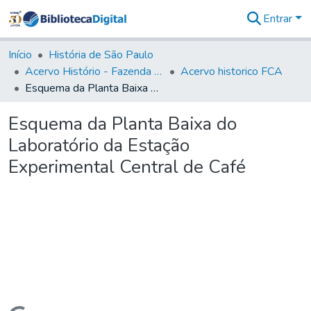
Entrar
Comunidades
&
Início
História de São Paulo
Coleções
Acervo Histório - Fazenda Lageado
Acervo historico FCA
Tudo na
Esquema da Planta Baixa do Laboratório da Estação Experimental Central de Café
Biblioteca
Digital
Esquema da Planta Baixa do
Estatísticas
Laboratório da Estação
Experimental Central de Café