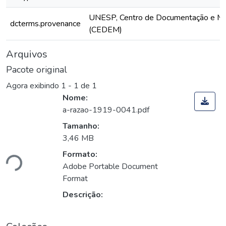
UNESP, Centro de Documentação e M
dcterms.provenance
(CEDEM)
Arquivos
Pacote original
Agora exibindo
1 - 1 de 1
Nome:
a-razao-1919-0041.pdf
Tamanho:
3,46 MB
Formato:
ndo...
Adobe Portable Document
Format
Descrição: