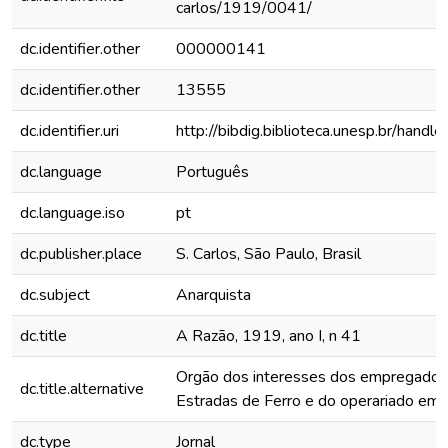
carlos/1919/0041/
dc.identifier.other
000000141
dc.identifier.other
13555
dc.identifier.uri
http://bibdig.biblioteca.unesp.br/hand
dc.language
Português
dc.language.iso
pt
dc.publisher.place
S. Carlos, São Paulo, Brasil
dc.subject
Anarquista
dc.title
A Razão, 1919, ano I, n 41
Orgão dos interesses dos empregados
dc.title.alternative
Estradas de Ferro e do operariado em 
dc.type
Jornal