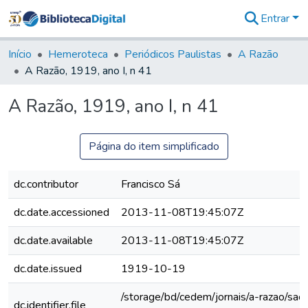
Entrar
Comunidades
&
Início
Hemeroteca
Periódicos Paulistas
A Razão
Coleções
A Razão, 1919, ano I, n 41
Tudo na
Biblioteca
A Razão, 1919, ano I, n 41
Digital
Estatísticas
Página do item simplificado
dc.contributor
Francisco Sá
dc.date.accessioned
2013-11-08T19:45:07Z
dc.date.available
2013-11-08T19:45:07Z
dc.date.issued
1919-10-19
/storage/bd/cedem/jornais/a-razao/sao
dc.identifier.file