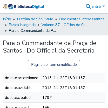
Entrar
Comunidades
&
Início
História de São Paulo
Documentos Interessantes
Coleções
Busca Integrada
Volume 87 - Ofícios do Capitão General Antonio Manoel de Melo Castro e Mendonça (1797- 1801)
Tudo na
Para o Commandante da Praça de Santos- Do Official da Secretaria
Biblioteca
Digital
Para o Commandante da Praça de
Estatísticas
Santos- Do Official da Secretaria
Página do item simplificado
dc.date.accessioned
2013-11-29T18:01:13Z
dc.date.available
2013-11-29T18:01:13Z
dc.date.created
1797
dc.date.issued
1963