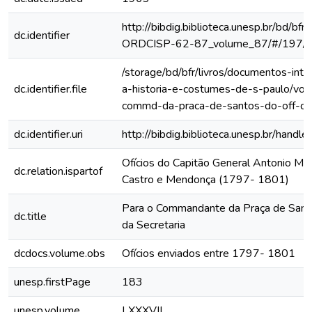
http://bibdig.biblioteca.unesp.br/bd/bf
dc.identifier
ORDCISP-62-87_volume_87/#/197/
/storage/bd/bfr/livros/documentos-int
dc.identifier.file
a-historia-e-costumes-de-s-paulo/vol
commd-da-praca-de-santos-do-off-da
dc.identifier.uri
http://bibdig.biblioteca.unesp.br/hand
Ofícios do Capitão General Antonio Ma
dc.relation.ispartof
Castro e Mendonça (1797- 1801)
Para o Commandante da Praça de Santo
dc.title
da Secretaria
dcdocs.volume.obs
Ofícios enviados entre 1797- 1801
unesp.firstPage
183
unesp.volume
LXXXVII