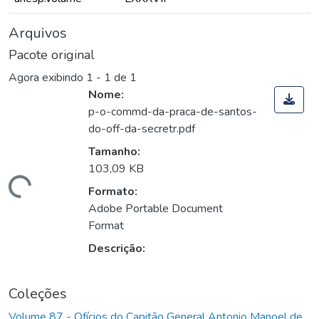
Arquivos
Pacote original
Agora exibindo
1 - 1 de 1
Nome:
p-o-commd-da-praca-de-santos-
do-off-da-secretr.pdf
Tamanho:
103,09 KB
Carregando...
Formato:
Adobe Portable Document
Format
Descrição:
Coleções
Volume 87 - Ofícios do Capitão General Antonio Manoel de