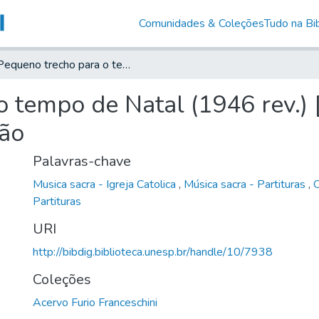
Comunidades & Coleções
Tudo na Bib
Pequeno trecho para o tempo de Natal (1946 rev.) [música] : [manuscrito] para orgão
 tempo de Natal (1946 rev.) [
gão
Palavras-chave
Musica sacra - Igreja Catolica
,
Música sacra - Partituras
,
O
Partituras
URI
http://bibdig.biblioteca.unesp.br/handle/10/7938
Coleções
Acervo Furio Franceschini