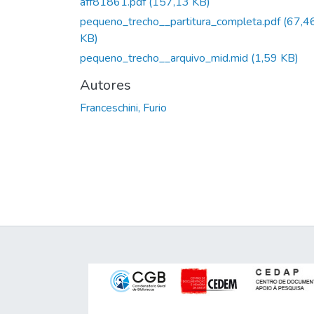
aff81861.pdf
(157,13 KB)
pequeno_trecho__partitura_completa.pdf
(67,4
KB)
pequeno_trecho__arquivo_mid.mid
(1,59 KB)
Autores
Franceschini, Furio