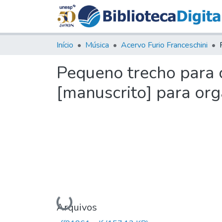
Início
Música
Acervo Furio Franceschini
Pequeno trecho para o
[manuscrito] para or
Carregando...
Arquivos