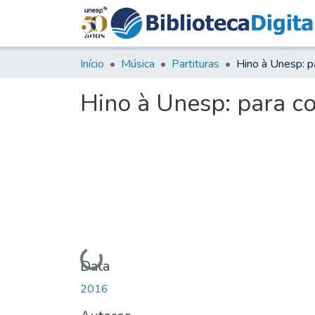
Início
Música
Partituras
Hino à Unesp: para c
Carregando...
Data
2016