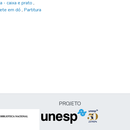
ra - caixa e prato
,
mpete em dó
,
Partitura
PROJETO