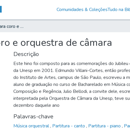
Comunidades & Coleções
Tudo na Bib
Hino à Unesp: para coro e orquestra de câmara
oro e orquestra de câmara
Descrição
Este hino foi composto para as comemorações do Jubileu 
da Unesp em 2001. Edmundo Villani-Cortes, então profe
do Instituto de Artes, campus de São Paulo, escreveu a m
aluno de graduação no curso de Bacharelado em Música c
Composição e Regência, Julio Bellodi, a convite dele, escre
interpretada pela Orquestra de Câmara da Unesp, teve su
dezembro daquele ano
Palavras-chave
Música orquestral
,
Partitura - canto
,
Partitura - piano
,
Par