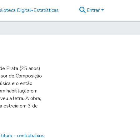
lioteca Digital
Estatísticas
Entrar
de Prata (25 anos)
ssor de Composição
úsica e o então
om habilitação em
veu a letra. A obra,
a estreia em 3 de
titura - contrabaixos