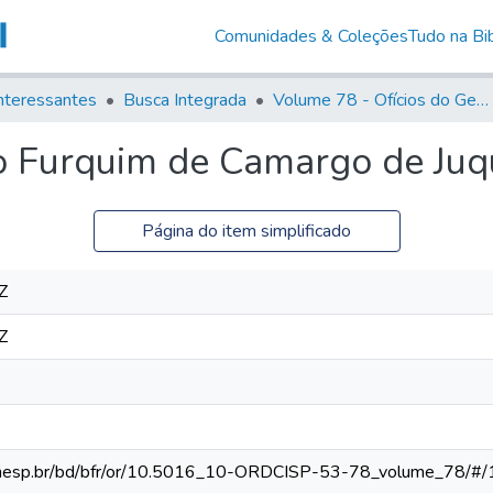
Comunidades & Coleções
Tudo na Bib
nteressantes
Busca Integrada
Volume 78 - Ofícios do General Martim Lopes Lobo de Saldanha (1777)
o Furquim de Camargo de Juq
Página do item simplificado
Z
Z
ca.unesp.br/bd/bfr/or/10.5016_10-ORDCISP-53-78_volume_78/#/