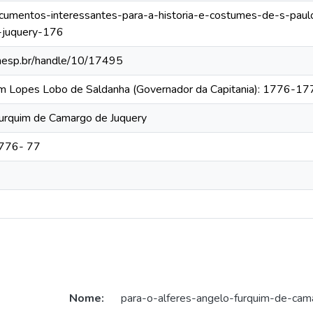
documentos-interessantes-para-a-historia-e-costumes-de-s-paulo/
-juquery-176
.unesp.br/handle/10/17495
tim Lopes Lobo de Saldanha (Governador da Capitania): 1776-1
Furquim de Camargo de Juquery
1776- 77
Nome:
para-o-alferes-angelo-furquim-de-cam