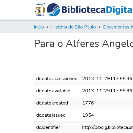
Início
História de São Paulo
Documentos I
Para o Alferes Angel
dc.date.accessioned
2013-11-29T17:55:36
dc.date.available
2013-11-29T17:55:36
dc.date.created
1776
dc.date.issued
1954
dc.identifier
http://bibdig.bibliote