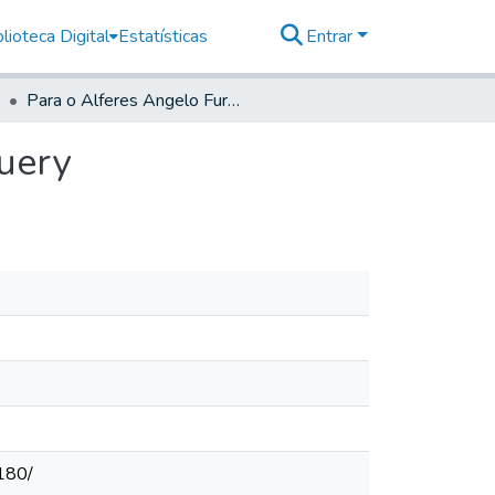
lioteca Digital
Estatísticas
Entrar
Para o Alferes Angelo Furquim de Camargo de Juquery
uery
180/