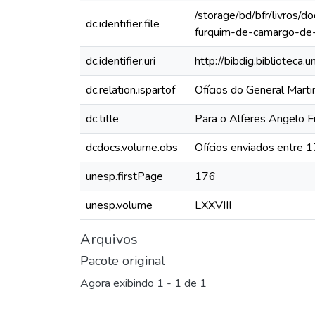
/storage/bd/bfr/livros/
dc.identifier.file
furquim-de-camargo-de
dc.identifier.uri
http://bibdig.biblioteca
dc.relation.ispartof
Ofícios do General Mar
dc.title
Para o Alferes Angelo 
dcdocs.volume.obs
Ofícios enviados entre 
unesp.firstPage
176
unesp.volume
LXXVIII
Arquivos
Pacote original
Agora exibindo
1 - 1 de 1