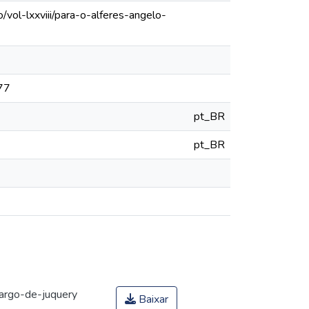
vol-lxxviii/para-o-alferes-angelo-
777
pt_BR
pt_BR
argo-de-juquery
Baixar