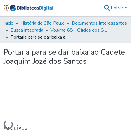
Entrar
Comunidades
&
Início
História de São Paulo
Documentos Interessantes
Coleções
Busca Integrada
Volume 88 - Ofícios dos Senhores Governadores Interinos da Capitania de São Paulo (1817- 1819)
Tudo na
Portaria para se dar baixa ao Cadete Joaquim Jozé dos Santos
Biblioteca
Digital
Portaria para se dar baixa ao Cadete
Estatísticas
Joaquim Jozé dos Santos
Carregando...
Arquivos