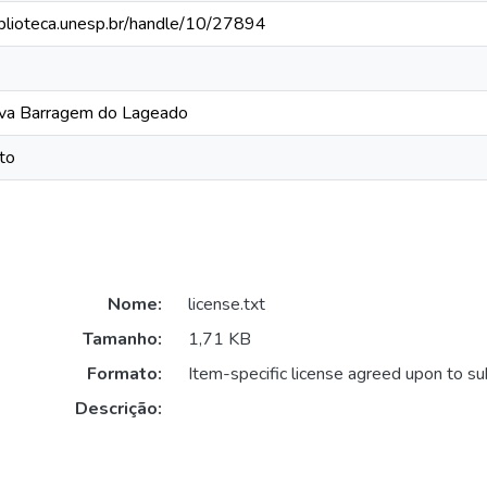
biblioteca.unesp.br/handle/10/27894
ova Barragem do Lageado
to
Nome:
license.txt
Tamanho:
1,71 KB
Formato:
Item-specific license agreed upon to s
Descrição: