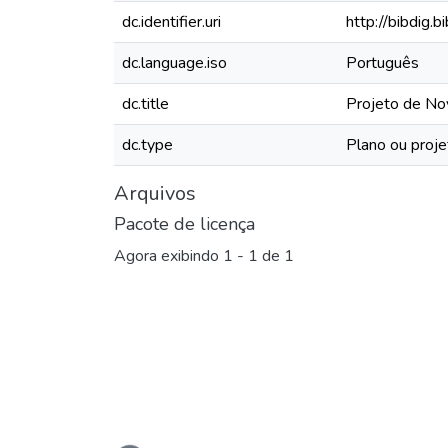
dc.identifier.uri
http://bibdig.
dc.language.iso
Português
dc.title
Projeto de N
dc.type
Plano ou proje
Arquivos
Pacote de licença
Agora exibindo
1 - 1 de 1