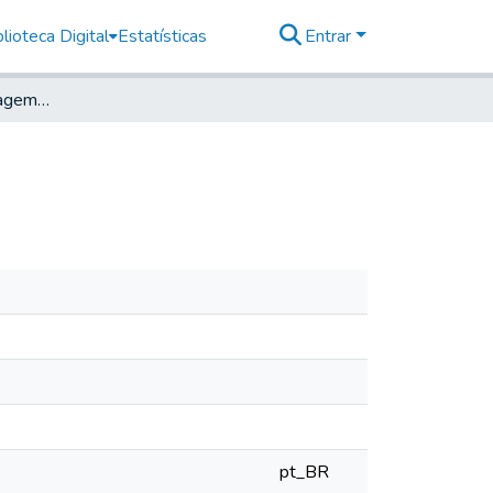
lioteca Digital
Estatísticas
Entrar
Projeto de Nova Barragem do Lageado
pt_BR