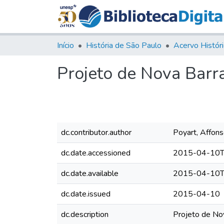
Início
História de São Paulo
Projeto de Nova Bar
dc.contributor.author
Poyart, Affon
dc.date.accessioned
2015-04-10T
dc.date.available
2015-04-10T
dc.date.issued
2015-04-10
dc.description
Projeto de No