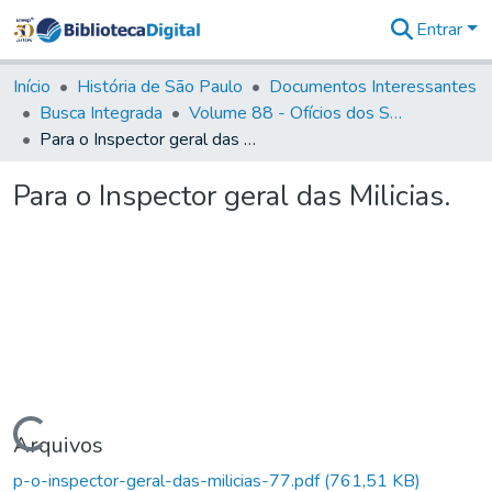
Entrar
Comunidades
&
Início
História de São Paulo
Documentos Interessantes
Coleções
Busca Integrada
Volume 88 - Ofícios dos Senhores Governadores Interinos da Capitania de São Paulo (1817- 1819)
Tudo na
Para o Inspector geral das Milicias.
Biblioteca
Digital
Para o Inspector geral das Milicias.
Estatísticas
Carregando...
Arquivos
p-o-inspector-geral-das-milicias-77.pdf
(761,51 KB)