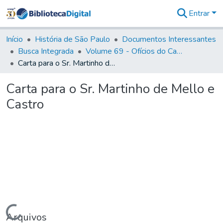
Entrar
Comunidades
&
Início
História de São Paulo
Documentos Interessantes
Coleções
Busca Integrada
Volume 69 - Ofícios do Capitão D. Luiz Antonio de Souza Botelho Mourão aos Vice-Reis e Ministros (1771-1772)
Tudo na
Carta para o Sr. Martinho de Mello e Castro
Biblioteca
Digital
Carta para o Sr. Martinho de Mello e
Estatísticas
Castro
Carregando...
Arquivos