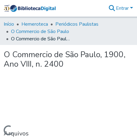
Entrar
Comunidades
&
Início
Hemeroteca
Periódicos Paulistas
Coleções
O Commercio de São Paulo
Tudo na
O Commercio de São Paulo, 1900, Ano VIII, n. 2400
Biblioteca
Digital
O Commercio de São Paulo, 1900,
Estatísticas
Ano VIII, n. 2400
Carregando...
Arquivos