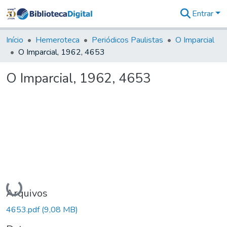
Entrar
Comunidades
&
Início
Hemeroteca
Periódicos Paulistas
O Imparcial
Coleções
O Imparcial, 1962, 4653
Tudo na
Biblioteca
O Imparcial, 1962, 4653
Digital
Estatísticas
Carregando...
Arquivos
4653.pdf
(9,08 MB)