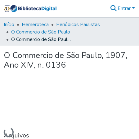
Entrar
Comunidades
&
Início
Hemeroteca
Periódicos Paulistas
Coleções
O Commercio de São Paulo
Tudo na
O Commercio de São Paulo, 1907, Ano XIV, n. 0136
Biblioteca
Digital
O Commercio de São Paulo, 1907,
Estatísticas
Ano XIV, n. 0136
Carregando...
Arquivos