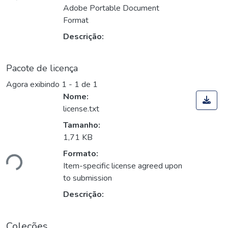
Adobe Portable Document
Format
Descrição:
Pacote de licença
Agora exibindo
1 - 1 de 1
Nome:
license.txt
Tamanho:
1,71 KB
ando...
Formato:
Item-specific license agreed upon
to submission
Descrição:
Coleções