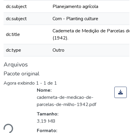
dc.subject
Planejamento agrícola
dc.subject
Corn - Planting culture
Caderneta de Medição de Parcelas de 
dc.title
(1942).
dc.type
Outro
Arquivos
Pacote original
Agora exibindo
1 - 1 de 1
Nome:
caderneta-de-medicao-de-
parcelas-de-milho-1942.pdf
Tamanho:
ando...
3,19 MB
Formato: