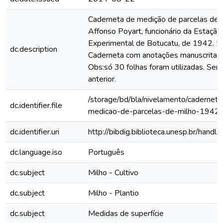
Caderneta de medição de parcelas de m
Affonso Poyart, funcionário da Estação
Experimental de Botucatu, de 1942. 5
dc.description
Caderneta com anotações manuscritas à
Obs:só 30 folhas foram utilizadas. Se
anterior.
/storage/bd/bla/nivelamento/cadernet
dc.identifier.file
medicao-de-parcelas-de-milho-1942
dc.identifier.uri
http://bibdig.biblioteca.unesp.br/hand
dc.language.iso
Português
dc.subject
Milho - Cultivo
dc.subject
Milho - Plantio
dc.subject
Medidas de superfície