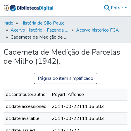
Entrar
Comunidades
&
Início
História de São Paulo
Coleções
Acervo Histório - Fazenda Lageado
Acervo historico FCA
Tudo na
Caderneta de Medição de Parcelas de Milho (1942).
Biblioteca
Digital
Caderneta de Medição de Parcelas
Estatísticas
de Milho (1942).
Página do item simplificado
dc.contributor.author
Poyart, Affonso
dc.date.accessioned
2014-08-22T11:36:58Z
dc.date.available
2014-08-22T11:36:58Z
dc.date.issued
2014-08-22