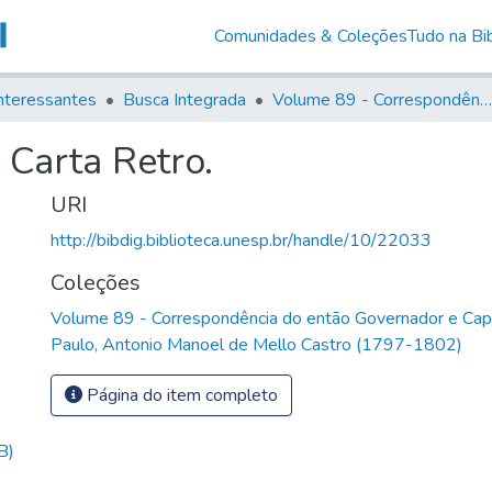
Comunidades & Coleções
Tudo na Bib
nteressantes
Busca Integrada
Volume 89 - Correspondência do então Governador e Capitão General de São Paulo, Antonio Manoel de Mello Castro (1797-1802)
 Carta Retro.
URI
http://bibdig.biblioteca.unesp.br/handle/10/22033
Coleções
Volume 89 - Correspondência do então Governador e Cap
Paulo, Antonio Manoel de Mello Castro (1797-1802)
Página do item completo
B)