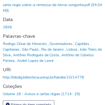
Carregando...
carta-regia-sobre-a-remessa-da-herva-congonha.pdf
(99,04
KB)
Data
1896
Palavras-chave
Rodrigo César de Menezes
,
Governadores
,
Capitães
,
Capitanias
,
São Paulo
,
Rio de Janeiro
,
Lisboa
,
João Teles da
Silva
,
Antônio Rodrigues da Costa
,
Antônio de Cobelos
Pereira
,
André Lopes de Lavre
URI
http://bibdig.biblioteca.unesp.br/handle/10/14778
Coleções
Volume 18 - Avisos e cartas régias (1714- 29)
Página do item completo