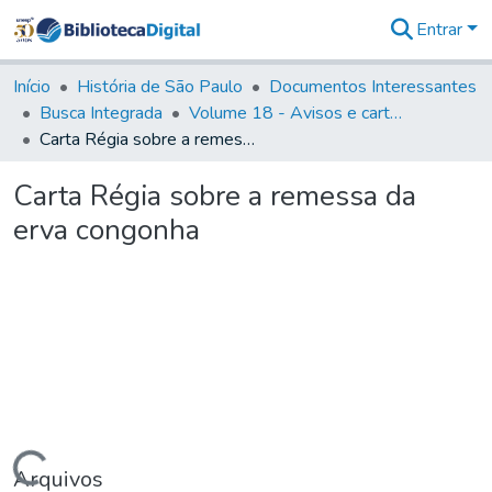
Entrar
Comunidades
&
Início
História de São Paulo
Documentos Interessantes
Coleções
Busca Integrada
Volume 18 - Avisos e cartas régias (1714- 29)
Tudo na
Carta Régia sobre a remessa da erva congonha
Biblioteca
Digital
Carta Régia sobre a remessa da
Estatísticas
erva congonha
Arquivos