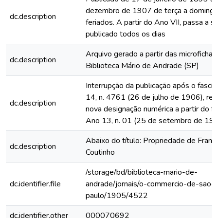
dezembro de 1907 de terça a domingo
dc.description
feriados. A partir do Ano VII, passa a s
publicado todos os dias
Arquivo gerado a partir das microfichas
dc.description
Biblioteca Mário de Andrade (SP)
Interrupção da publicação após o fascí
14, n. 4761 (26 de julho de 1906), rein
dc.description
nova designação numérica a partir do fa
Ano 13, n. 01 (25 de setembro de 19
Abaixo do título: Propriedade de Franc
dc.description
Coutinho
/storage/bd/biblioteca-mario-de-
dc.identifier.file
andrade/jornais/o-commercio-de-sao-
paulo/1905/4522
dc.identifier.other
000070692