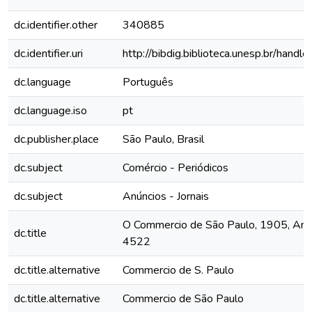
dc.identifier.other
340885
dc.identifier.uri
http://bibdig.biblioteca.unesp.br/hand
dc.language
Português
dc.language.iso
pt
dc.publisher.place
São Paulo, Brasil
dc.subject
Comércio - Periódicos
dc.subject
Anúncios - Jornais
O Commercio de São Paulo, 1905, Ano X
dc.title
4522
dc.title.alternative
Commercio de S. Paulo
dc.title.alternative
Commercio de São Paulo