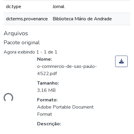
dc.type
Jornal
dcterms.provenance
Biblioteca Mário de Andrade
Arquivos
Pacote original
Agora exibindo
1 - 1 de 1
Nome:
o-commercio-de-sao-paulo-
4522.pdf
Tamanho:
3,16 MB
ando...
Formato:
Adobe Portable Document
Format
Descrição: