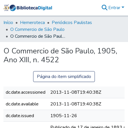
Entrar
Comunidades
&
Início
Hemeroteca
Periódicos Paulistas
Coleções
O Commercio de São Paulo
Tudo na
O Commercio de São Paulo, 1905, Ano XIII, n. 4522
Biblioteca
Digital
O Commercio de São Paulo, 1905,
Estatísticas
Ano XIII, n. 4522
Página do item simplificado
dc.date.accessioned
2013-11-08T19:40:38Z
dc.date.available
2013-11-08T19:40:38Z
dc.date.issued
1905-11-26
Publicado de 17 de janeiro de 1893 a