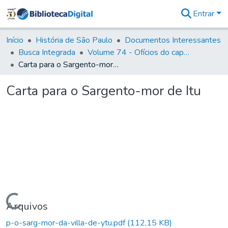
Entrar
Comunidades
&
Início
História de São Paulo
Documentos Interessantes
Coleções
Busca Integrada
Volume 74 - Ofícios do capitão General Martim Lopes Lobo de Saldanha às Câmaras e Comandantes da Capitania (1775)
Tudo na
Carta para o Sargento-mor de Itu
Biblioteca
Digital
Carta para o Sargento-mor de Itu
Estatísticas
Carregando...
Arquivos
p-o-sarg-mor-da-villa-de-ytu.pdf
(112,15 KB)