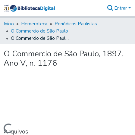
Entrar
Comunidades
&
Início
Hemeroteca
Periódicos Paulistas
Coleções
O Commercio de São Paulo
Tudo na
O Commercio de São Paulo, 1897, Ano V, n. 1176
Biblioteca
Digital
O Commercio de São Paulo, 1897,
Estatísticas
Ano V, n. 1176
Arquivos