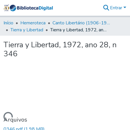
Entrar
Comunidades
&
Início
Hemeroteca
Canto Libertário (1906-1995)
Coleções
Tierra y Libertad
Tierra y Libertad, 1972, ano 28, n 346
Tudo na
Biblioteca
Tierra y Libertad, 1972, ano 28, n
Digital
346
Estatísticas
egando...
Arquivos
0346.pdf
(1,98 MB)