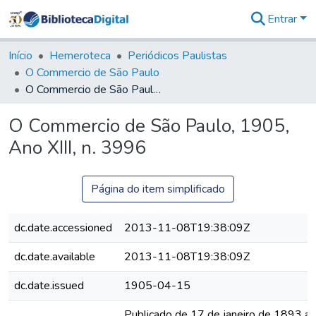
Entrar
Comunidades
&
Início
Hemeroteca
Periódicos Paulistas
Coleções
O Commercio de São Paulo
Tudo na
O Commercio de São Paulo, 1905, Ano XIII, n. 3996
Biblioteca
Digital
O Commercio de São Paulo, 1905,
Estatísticas
Ano XIII, n. 3996
Página do item simplificado
dc.date.accessioned
2013-11-08T19:38:09Z
dc.date.available
2013-11-08T19:38:09Z
dc.date.issued
1905-04-15
Publicado de 17 de janeiro de 1893 a