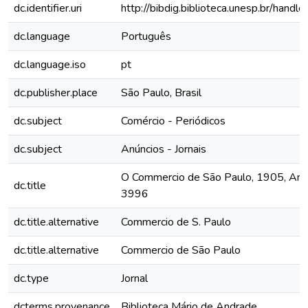
dc.identifier.uri
http://bibdig.biblioteca.unesp.br/hand
dc.language
Português
dc.language.iso
pt
dc.publisher.place
São Paulo, Brasil
dc.subject
Comércio - Periódicos
dc.subject
Anúncios - Jornais
O Commercio de São Paulo, 1905, Ano X
dc.title
3996
dc.title.alternative
Commercio de S. Paulo
dc.title.alternative
Commercio de São Paulo
dc.type
Jornal
dcterms.provenance
Biblioteca Mário de Andrade