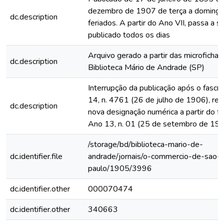
dezembro de 1907 de terça a domingo
dc.description
feriados. A partir do Ano VII, passa a s
publicado todos os dias
Arquivo gerado a partir das microfichas
dc.description
Biblioteca Mário de Andrade (SP)
Interrupção da publicação após o fascí
14, n. 4761 (26 de julho de 1906), rein
dc.description
nova designação numérica a partir do fa
Ano 13, n. 01 (25 de setembro de 19
/storage/bd/biblioteca-mario-de-
dc.identifier.file
andrade/jornais/o-commercio-de-sao-
paulo/1905/3996
dc.identifier.other
000070474
dc.identifier.other
340663