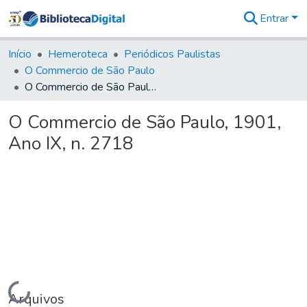
Entrar
Comunidades
&
Início
Hemeroteca
Periódicos Paulistas
Coleções
O Commercio de São Paulo
Tudo na
O Commercio de São Paulo, 1901, Ano IX, n. 2718
Biblioteca
Digital
O Commercio de São Paulo, 1901,
Estatísticas
Ano IX, n. 2718
Carregando...
Arquivos