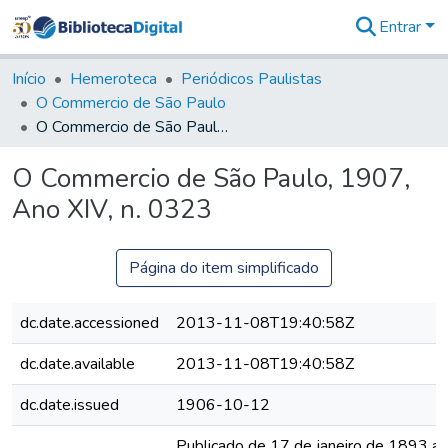
Entrar
Comunidades
&
Início
Hemeroteca
Periódicos Paulistas
Coleções
O Commercio de São Paulo
Tudo na
O Commercio de São Paulo, 1907, Ano XIV, n. 0323
Biblioteca
Digital
O Commercio de São Paulo, 1907,
Estatísticas
Ano XIV, n. 0323
Página do item simplificado
dc.date.accessioned
2013-11-08T19:40:58Z
dc.date.available
2013-11-08T19:40:58Z
dc.date.issued
1906-10-12
Publicado de 17 de janeiro de 1893 a