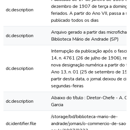
dezembro de 1907 de terça a domingo
dc.description
feriados. A partir do Ano VII, passa a s
publicado todos os dias
Arquivo gerado a partir das microfichas
dc.description
Biblioteca Mário de Andrade (SP)
Interrupção da publicação após o fascí
14, n. 4761 (26 de julho de 1906), rein
nova designação numérica a partir do fa
dc.description
Ano 13, n. 01 (25 de setembro de 190
partir desta data, o jornal deixou de circ
segundas-feiras
Abaixo do título : Diretor-Chefe - A. Ce
dc.description
Garcia
/storage/bd/biblioteca-mario-de-
dc.identifier.file
andrade/jornais/o-commercio-de-sao-