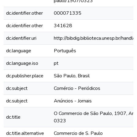
paulo/1907/0323
dc.identifier.other
000071335
dc.identifier.other
341628
dc.identifier.uri
http://bibdig.biblioteca.unesp.br/hand
dc.language
Português
dc.language.iso
pt
dc.publisher.place
São Paulo, Brasil
dc.subject
Comércio - Periódicos
dc.subject
Anúncios - Jornais
O Commercio de São Paulo, 1907, Ano 
dc.title
0323
dc.title.alternative
Commercio de S. Paulo