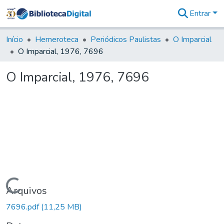
Entrar
Comunidades
&
Início
Hemeroteca
Periódicos Paulistas
O Imparcial
Coleções
O Imparcial, 1976, 7696
Tudo na
Biblioteca
O Imparcial, 1976, 7696
Digital
Estatísticas
Carregando...
Arquivos
7696.pdf
(11,25 MB)