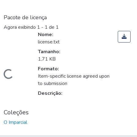
Pacote de licença
Agora exibindo
1 - 1 de 1
Nome:
license.txt
Tamanho:
1,71 KB
Formato:
Carregando...
Item-specific license agreed upon
to submission
Descrição:
Coleções
O Imparcial