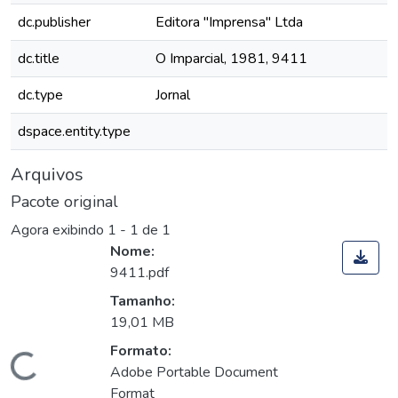
dc.publisher
Editora "Imprensa" Ltda
dc.title
O Imparcial, 1981, 9411
dc.type
Jornal
dspace.entity.type
Arquivos
Pacote original
Agora exibindo
1 - 1 de 1
Nome:
9411.pdf
Tamanho:
19,01 MB
Formato:
Carregando...
Adobe Portable Document
Format