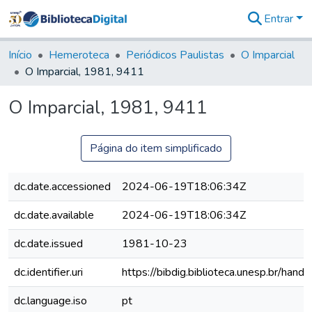
Entrar
Comunidades
&
Início
Hemeroteca
Periódicos Paulistas
O Imparcial
Coleções
O Imparcial, 1981, 9411
Tudo na
Biblioteca
O Imparcial, 1981, 9411
Digital
Estatísticas
Página do item simplificado
dc.date.accessioned
2024-06-19T18:06:34Z
dc.date.available
2024-06-19T18:06:34Z
dc.date.issued
1981-10-23
dc.identifier.uri
https://bibdig.biblioteca.unesp.br/han
dc.language.iso
pt