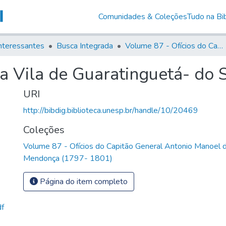
Comunidades & Coleções
Tudo na Bib
nteressantes
Busca Integrada
Volume 87 - Ofícios do Capitão General Antonio Manoel de Melo Castro e Mendonça (1797- 1801)
 Vila de Guaratinguetá- do S
URI
http://bibdig.biblioteca.unesp.br/handle/10/20469
Coleções
Volume 87 - Ofícios do Capitão General Antonio Manoel 
Mendonça (1797- 1801)
Página do item completo
df