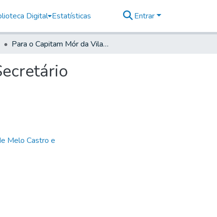
lioteca Digital
Estatísticas
Entrar
Para o Capitam Mór da Vila de Guaratinguetá- do Secretário
ecretário
de Melo Castro e