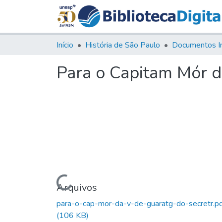
Início
História de São Paulo
Documentos I
Para o Capitam Mór da
Carregando...
Arquivos
para-o-cap-mor-da-v-de-guaratg-do-secretr.p
(106 KB)